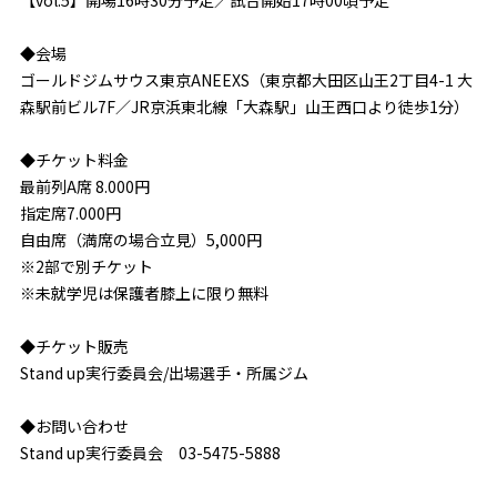
【vol.5】開場16時30分予定／試合開始17時00頃予定
◆会場
ゴールドジムサウス東京ANEEXS（東京都大田区山王2丁目4-1 大
森駅前ビル7F／JR京浜東北線「大森駅」山王西口より徒歩1分）
◆チケット料金
最前列A席 8.000円
指定席7.000円
自由席（満席の場合立見）5,000円
※2部で別チケット
※未就学児は保護者膝上に限り無料
◆チケット販売
Stand up実行委員会/出場選手・所属ジム
◆お問い合わせ
Stand up実行委員会 03-5475-5888