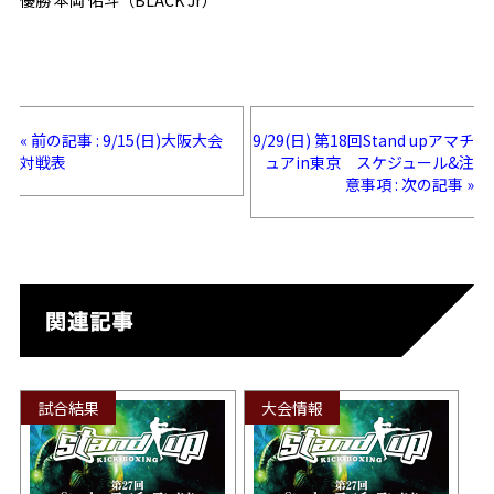
« 前の記事 : 9/15(日)大阪大会
9/29(日) 第18回Stand upアマチ
対戦表
ュアin東京 スケジュール&注
意事項 : 次の記事 »
試合結果
大会情報