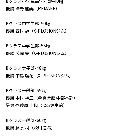
Bクラス小学生高学年部-40㎏
優勝 澤野 龍美（REMAKE）
Bクラス中学生部-50㎏
優勝 西村 冠（X-PLOSIONジム）
Bクラス中学生部-55㎏
優勝 杉岡 集（X-PLOSIONジム）
Bクラス女子部-48㎏
優勝 中島 瑠花（X-PLOSIONジム）
Bクラス一般部-55㎏
優勝 中村 裕二（全真会館 中部本部）
準優勝 蓑原 士和（KSS健生館）
Bクラス一般部-60㎏
優勝 藤原 司（及川道場）