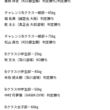
蓑原 祥吏（KSS健生館）判定勝ち/判定勝ち
チャレンジBクラス一般部－65㎏
堀 祐貴（誠空会 大阪）判定勝ち
乾 太士（真正会 大前道場）判定勝ち
チャレンジBクラス一般部＋75㎏
松山 眞也（KSS健生館）判定勝ち
Bクラス小学生部－25㎏
牧 文太（及川道場）KO勝ち
Bクラス小学生部－45㎏
末佐 琥太朗（及川道場）判定勝ち
Bクラス中学生部－50㎏
中村 可夢偉（HAWK GYM）判定勝ち
Bクラス女子部－60㎏