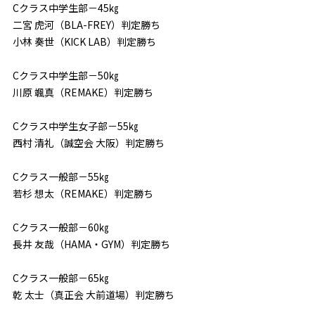
Cクラス中学生部－45㎏
二宮 虎河（BLA-FREY）判定勝ち
小林 奏世（KICK LAB）判定勝ち
Cクラス中学生部－50㎏
川原 颯真（REMAKE）判定勝ち
Cクラス中学生女子部－55㎏
西村 清礼（誠空会 大阪）判定勝ち
Cクラス一般部－55㎏
若杉 想太（REMAKE）判定勝ち
Cクラス一般部－60㎏
⾧井 友哉（HAMA・GYM）判定勝ち
Cクラス一般部－65㎏
乾 太士（真正会 大前道場）判定勝ち