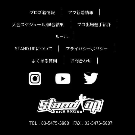
プロ新着情報
アマ新着情報
大会スケジュール/試合結果
プロ出場選手紹介
ルール
STAND UPについて
プライバシーポリシー
よくある質問
お問合わせ
TEL：03-5475-5888 FAX：03-5475-5887