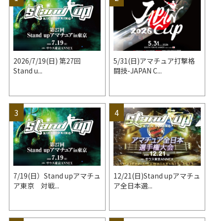
2026/7/19(日) 第27回
5/31(日)アマチュア打撃格
Stand u...
闘技-JAPAN C...
7/19(日）Stand upアマチュ
12/21(日)Stand upアマチュ
ア東京 対戦...
ア全日本選...