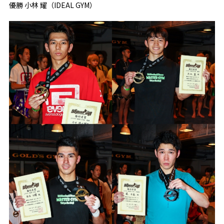
優勝 小林 耀（IDEAL GYM）