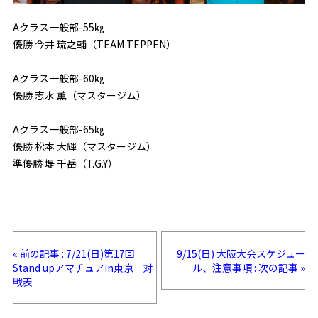
Aクラス一般部-55㎏
優勝 今井 琉之輔（TEAM TEPPEN）
Aクラス一般部-60㎏
優勝 志水 薫（マスタージム）
Aクラス一般部-65㎏
優勝 松本 大輝（マスタージム）
準優勝 堤 千岳（T.G.Y）
« 前の記事 : 7/21(日)第17回
9/15(日) 大阪大会スケジュー
Stand upアマチュアin東京 対
ル、注意事項 : 次の記事 »
戦表