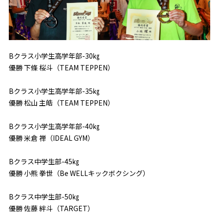
Bクラス小学生高学年部-30㎏
優勝 下條 桜斗（TEAM TEPPEN）
Bクラス小学生高学年部-35㎏
優勝 松山 主皓（TEAM TEPPEN）
Bクラス小学生高学年部-40㎏
優勝 米倉 禅（IDEAL GYM）
Bクラス中学生部-45㎏
優勝 小熊 拳世（Be WELLキックボクシング）
Bクラス中学生部-50㎏
優勝 佐藤 絆斗（TARGET）