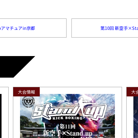
 upアマチュアin京都
第10回 新空手×Sta
大会情報
大