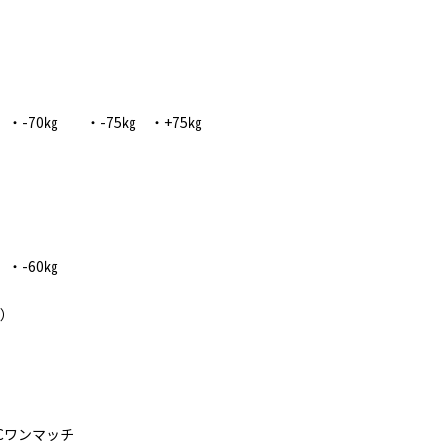
・-70㎏ ・-75㎏ ・+75㎏
・-60㎏
）
/Cワンマッチ