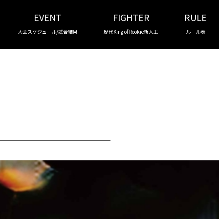
EVENT
FIGHTER
RULE
大会スケジュール/試合結果
歴代King of Rookie新人王
ルール表