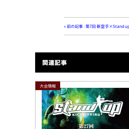
« 前の記事 : 第7回 新空手×Stand
大会情報