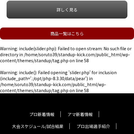
詳しく見る
商品一覧はこちら
Warning
: include(slider.php): Failed to open stream: No such file or
directory in
/home/soruto39/standup-kick.com/public_html/wp-
content/themes/standup/tag.php
on line
58
Warning
: include(): Failed opening 'slider.php' for inclusion
(include_path='.:/opt/php-8.3.30/data/pear') in
/home/soruto39/standup-kick.com/public_html/wp-
content/themes/standup/tag.php
on line
58
プロ新着情報
アマ新着情報
大会スケジュール/試合結果
プロ出場選手紹介