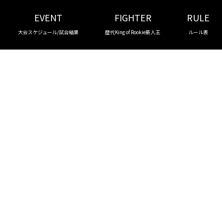
EVENT
FIGHTER
RULE
大会スケジュール/試合結果
歴代King of Rookie新人王
ルール表