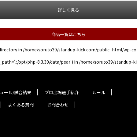
詳しく見る
商品一覧はこちら
directory in
/home/soruto39/standup-kick.com/public_html/wp-co
de_path='.:/opt/php-8.3.30/data/pear') in
/home/soruto39/standup-ki
ュール/試合結果
プロ出場選手紹介
ルール
よくある質問
お問合わせ