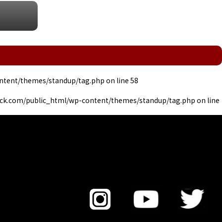
ntent/themes/standup/tag.php
on line
58
ck.com/public_html/wp-content/themes/standup/tag.php
on line