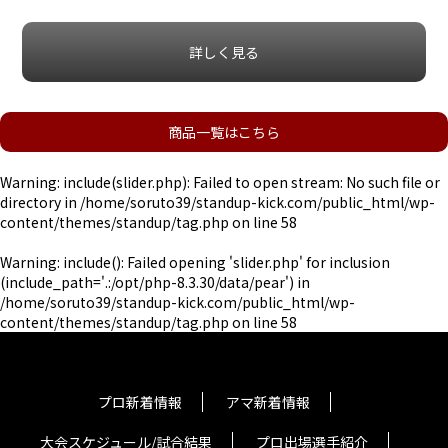
詳しく見る
商品一覧はこちら
Warning
: include(slider.php): Failed to open stream: No such file or
directory in
/home/soruto39/standup-kick.com/public_html/wp-
content/themes/standup/tag.php
on line
58
Warning
: include(): Failed opening 'slider.php' for inclusion
(include_path='.:/opt/php-8.3.30/data/pear') in
/home/soruto39/standup-kick.com/public_html/wp-
content/themes/standup/tag.php
on line
58
プロ新着情報
アマ新着情報
大会スケジュール/試合結果
プロ出場選手紹介