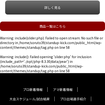
詳しく見る
商品一覧はこちら
Warning
: include(slider.php): Failed to open stream: No such file or
directory in
/home/soruto39/standup-kick.com/public_html/wp-
content/themes/standup/tag.php
on line
58
Warning
: include(): Failed opening 'slider.php' for inclusion
(include_path='.:/opt/php-8.3.30/data/pear') in
/home/soruto39/standup-kick.com/public_html/wp-
content/themes/standup/tag.php
on line
58
プロ新着情報
アマ新着情報
大会スケジュール/試合結果
プロ出場選手紹介