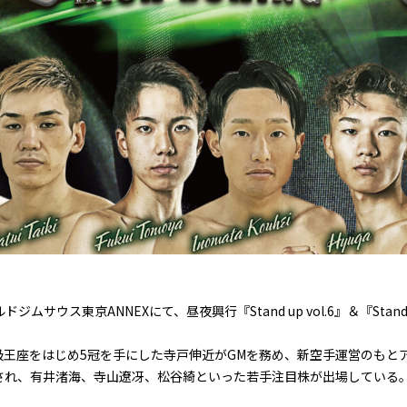
ジムサウス東京ANNEXにて、昼夜興行『Stand up vol.6』＆『Stand 
バンタム級王座をはじめ5冠を手にした寺戸伸近がGMを務め、新空手運営のも
され、有井渚海、寺山遼冴、松谷綺といった若手注目株が出場している