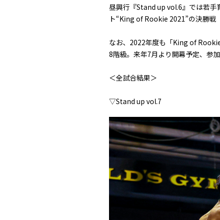
昼興行『Stand up vol.6』では
ト“King of Rookie 2021
なお、2022年度も「King of Roo
8階級。来年7月より開幕予定、参
＜全試合結果＞
▽Stand up vol.7