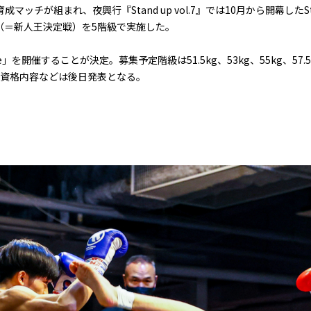
若手育成マッチが組まれ、夜興行『Stand up vol.7』では10月から開幕した
”の決勝戦（＝新人王決定戦）を5階級で実施した。
kie」を開催することが決定。募集予定階級は51.5kg、53kg、55kg、57.5k
加資格内容などは後日発表となる。