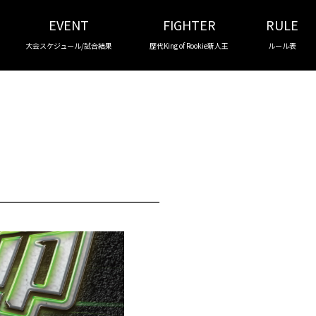
EVENT
FIGHTER
RULE
大会スケジュール/試合結果
歴代King of Rookie新人王
ルール表