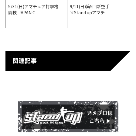
5/31(日)アマチュア打撃格
9/11(日)第5回新空手
闘技-JAPAN C...
×Stand upアマチ...