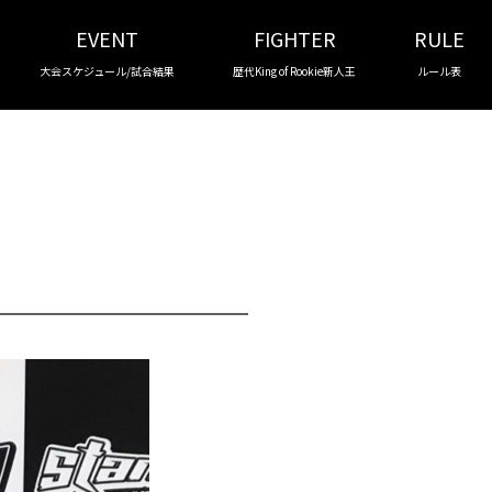
EVENT
FIGHTER
RULE
大会スケジュール/試合結果
歴代King of Rookie新人王
ルール表