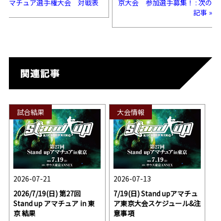
マチュア選手権大会 対戦表
京大会 参加選手募集！ : 次の
記事 »
試合結果
大会情報
2026-07-21
2026-07-13
2026/7/19(日) 第27回
7/19(日) Stand upアマチュ
Stand up アマチュア in 東
ア東京大会スケジュール&注
京 結果
意事項