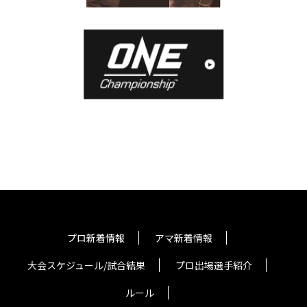
プロ新着情報
アマ新着情報
大会スケジュール/試合結果
プロ出場選手紹介
ルール