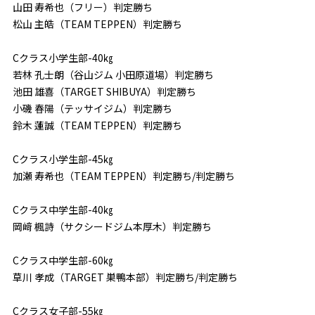
山田 寿希也（フリー）判定勝ち
松山 主皓（TEAM TEPPEN）判定勝ち
Cクラス小学生部-40㎏
若林 孔士朗（谷山ジム 小田原道場）判定勝ち
池田 雄喜（TARGET SHIBUYA）判定勝ち
小磯 春陽（テッサイジム）判定勝ち
鈴木 蓮誠（TEAM TEPPEN）判定勝ち
Cクラス小学生部-45㎏
加瀬 寿希也（TEAM TEPPEN）判定勝ち/判定勝ち
Cクラス中学生部-40㎏
岡﨑 楓詩（サクシードジム本厚木）判定勝ち
Cクラス中学生部-60㎏
草川 孝成（TARGET 巣鴨本部）判定勝ち/判定勝ち
Cクラス女子部-55㎏