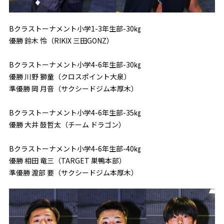
Bクラストーナメント小学1-3年生部-30㎏
優勝 鈴木 怜（RIKIX 三田GONZ）
Bクラストーナメント小学4-6年生部-30㎏
優勝 川野 獅童（クロスポイント大泉）
準優勝 岡 月音（サクシードジム本厚木）
Bクラストーナメント小学4-6年生部-35㎏
優勝 大井 鼓哲太（チーム ドラゴン）
Bクラストーナメント小学4-6年生部-40㎏
優勝 相田 竜三（TARGET 巣鴨本部）
準優勝 渡部 要（サクシードジム本厚木）