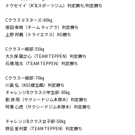
トウセイイ（K’Bスポーツジム）判定勝ち/判定勝ち
Cクラスマスターズ-60㎏
坂田 幸樹（チーム ティアラ）判定勝ち
上野 邦義（トライエクス）KO勝ち
Cクラス一般部-55㎏
大久保 龍之心（TEAM TEPPEN）判定勝ち
石橋 隆太（TEAM TEPPEN）判定勝ち
Cクラス一般部-70㎏
川島 弘（KSS健生館）判定勝ち
チャレンジBクラス小学生部-30㎏
劉 詩 雨（サクシードジム本厚木）判定勝ち
阿萬 心虎（サクシードジム本厚木）判定勝ち
チャレンジBクラス女子部-50㎏
野呂 星利愛（TEAM TEPPEN）判定勝ち