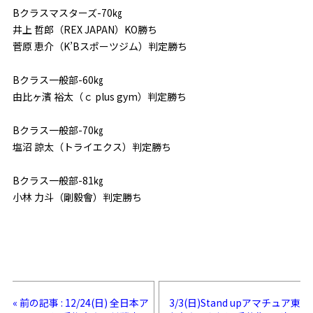
Bクラスマスターズ-70㎏
井上 哲郎（REX JAPAN）KO勝ち
菅原 恵介（K’Bスポーツジム）判定勝ち
Bクラス一般部-60㎏
由比ヶ濱 裕太（ｃ plus gym）判定勝ち
Bクラス一般部-70㎏
塩沼 諒太（トライエクス）判定勝ち
Bクラス一般部-81㎏
小林 力斗（剛毅會）判定勝ち
« 前の記事 : 12/24(日) 全日本ア
3/3(日)Stand upアマチュア東