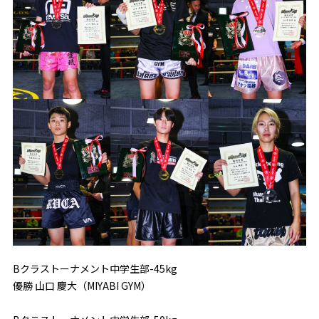
Bクラストーナメント中学生部-45kg
優勝 山口 慶大（MIYABI GYM）