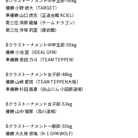
Bクラストーナメント中学生部-50kg
優勝 小野 琥大（TARGET）
準優勝 山口 虎志（正道会館 KCIEL）
第三位 須原 龍基（チーム ドラゴン）
第三位 浮塚 莉空（建武館）
Bクラストーナメント中学生部-55kg
優勝 小池 空（IDEAL GYM）
準優勝 恩田 力斗（TEAM TEPPEN）
Bクラストーナメント女子部-48kg
優勝 山﨑 愛琉（TEAM TEPPEN大阪）
準優勝 杉田 風夏（谷山ジム 小田原道場）
Bクラストーナメント女子部-53kg
優勝 山中 瑠那（及川道場）
Bクラストーナメント一般部-55kg
優勝 大久保 世璃（K-1 GYM WOLF）