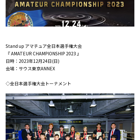
Stand up アマチュア全日本選手権大会
『 AMATEUR CHAMPIONSHIP 2023 』
日時：2023年12月24日(日)
会場：サウス東京ANNEX
◇全日本選手権大会トーナメント